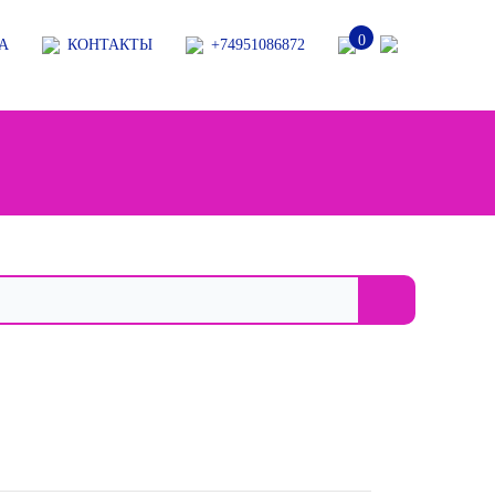
0
А
КОНТАКТЫ
+74951086872